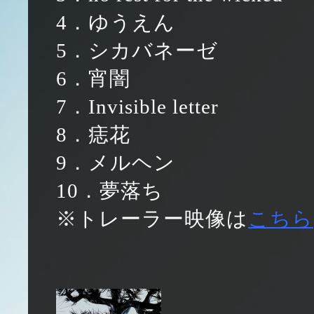
4．ゆうえん
5．シカバネーゼ
6．宵闇
7．Invisible letter
8．痣花
9．メルヘン
10．夢落ち
※トレーラー映像は
こちら