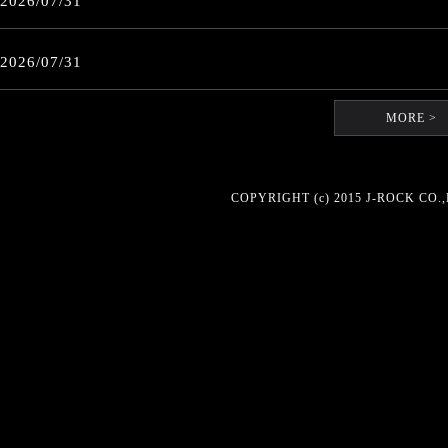
2026/07/31
【JellyFish Breedより】Plastic Tree Phylogenetic Tree Tour Act.3ファンクラブ限定企画にご参加いただい
2026/07/31
【JellyFish Breedより】「暑中見舞い」 発送のお知らせ
MORE >
COPYRIGHT (c) 2015 J-ROCK 